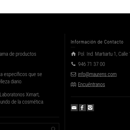
Información de Contacto
gama de productos
Pol. Ind. Martiartu 1, Cal
946 71 37 00
za específicos que se
info@maurens.com
leza diario.
Encuéntranos
Laboratorios Ximart,
 mundo de la cosmética.