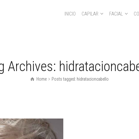
INICIO
CAPILAR
FACIAL
CO
+1 555 123 34 56
g Archives: hidratacioncabe
Home
Posts tagged: hidratacioncabello