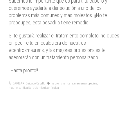
Sabemos lo importante que es para ti tu cabello y
queremos ayudarte a dar solución a uno de los
problemas más comunes y más molestos. ¡¡No te
preocupes, esta pesadilla tiene remedio!!
Si te gustaría realizar el tratamiento completo, no dudes
en pedir cita en cualquiera de nuestros
#centrosmaurens, y las mejores profesionales te
asesorarán con un tratamiento personalizado.
¡¡Hasta pronto!!
CAPILAR
,
Cuidado Cabello
maurens haircare
,
maurensalopecina
,
maurensanticaida
,
tratamientoanticaida