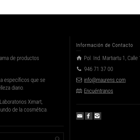
Información de Contacto
gama de productos
Pol. Ind. Martiartu 1, Cal
946 71 37 00
za específicos que se
info@maurens.com
leza diario.
Encuéntranos
Laboratorios Ximart,
 mundo de la cosmética.